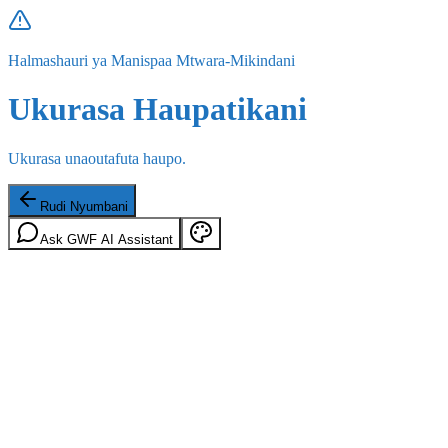
Halmashauri ya Manispaa Mtwara-Mikindani
Ukurasa Haupatikani
Ukurasa unaoutafuta haupo.
Rudi Nyumbani
Ask GWF AI Assistant