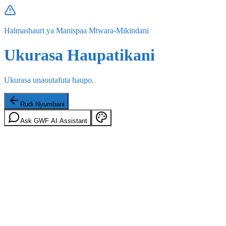
Halmashauri ya Manispaa Mtwara-Mikindani
Ukurasa Haupatikani
Ukurasa unaoutafuta haupo.
Rudi Nyumbani
Ask GWF AI Assistant