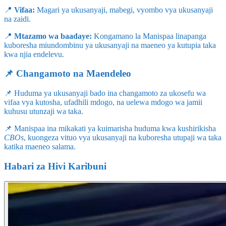
📍
Vifaa:
Magari ya ukusanyaji, mabegi, vyombo vya ukusanyaji
na zaidi.
📍
Mtazamo wa baadaye:
Kongamano la Manispaa linapanga
kuboresha miundombinu ya ukusanyaji na maeneo ya kutupia taka
kwa njia endelevu.
📌 Changamoto na Maendeleo
📌 Huduma ya ukusanyaji bado ina changamoto za ukosefu wa
vifaa vya kutosha, ufadhili mdogo, na uelewa mdogo wa jamii
kuhusu utunzaji wa taka.
📌 Manispaa ina mikakati ya kuimarisha huduma kwa kushirikisha
CBOs
, kuongeza vituo vya ukusanyaji na kuboresha utupaji wa taka
katika maeneo salama.
Habari za Hivi Karibuni