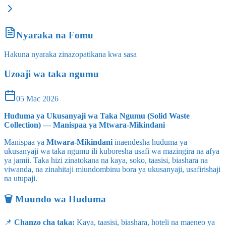
Nyaraka na Fomu
Hakuna nyaraka zinazopatikana kwa sasa
Uzoaji wa taka ngumu
05 Mac 2026
Huduma ya Ukusanyaji wa Taka Ngumu (Solid Waste
Collection) — Manispaa ya Mtwara‑Mikindani
Manispaa ya
Mtwara‑Mikindani
inaendesha huduma ya
ukusanyaji wa taka ngumu ili kuboresha usafi wa mazingira na afya
ya jamii. Taka hizi zinatokana na kaya, soko, taasisi, biashara na
viwanda, na zinahitaji miundombinu bora ya ukusanyaji, usafirishaji
na utupaji.
🗑️ Muundo wa Huduma
📌
Chanzo cha taka:
Kaya, taasisi, biashara, hoteli na maeneo ya