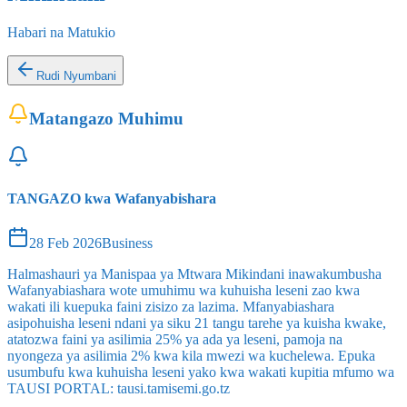
Habari na Matukio
Rudi Nyumbani
Matangazo Muhimu
TANGAZO kwa Wafanyabishara
28 Feb 2026
Business
Halmashauri ya Manispaa ya Mtwara Mikindani inawakumbusha
Wafanyabiashara wote umuhimu wa kuhuisha leseni zao kwa
wakati ili kuepuka faini zisizo za lazima. Mfanyabiashara
asipohuisha leseni ndani ya siku 21 tangu tarehe ya kuisha kwake,
atatozwa faini ya asilimia 25% ya ada ya leseni, pamoja na
nyongeza ya asilimia 2% kwa kila mwezi wa kuchelewa. Epuka
usumbufu kwa kuhuisha leseni yako kwa wakati kupitia mfumo wa
TAUSI PORTAL: tausi.tamisemi.go.tz