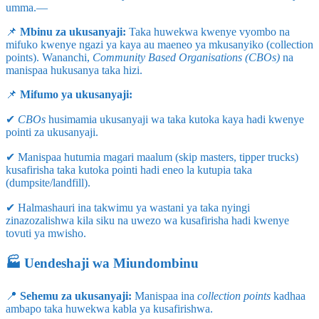
umma.—
📌
Mbinu za ukusanyaji:
Taka huwekwa kwenye vyombo na
mifuko kwenye ngazi ya kaya au maeneo ya mkusanyiko (collection
points). Wananchi,
Community Based Organisations (CBOs)
na
manispaa hukusanya taka hizi.
📌
Mifumo ya ukusanyaji:
✔
CBOs
husimamia ukusanyaji wa taka kutoka kaya hadi kwenye
pointi za ukusanyaji.
✔ Manispaa hutumia magari maalum (skip masters, tipper trucks)
kusafirisha taka kutoka pointi hadi eneo la kutupia taka
(dumpsite/landfill).
✔ Halmashauri ina takwimu ya wastani ya taka nyingi
zinazozalishwa kila siku na uwezo wa kusafirisha hadi kwenye
tovuti ya mwisho.
🏭 Uendeshaji wa Miundombinu
📍
Sehemu za ukusanyaji:
Manispaa ina
collection points
kadhaa
ambapo taka huwekwa kabla ya kusafirishwa.