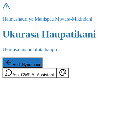
Halmashauri ya Manispaa Mtwara-Mikindani
Ukurasa Haupatikani
Ukurasa unaoutafuta haupo.
Rudi Nyumbani
Ask GWF AI Assistant