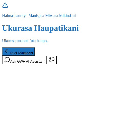
Halmashauri ya Manispaa Mtwara-Mikindani
Ukurasa Haupatikani
Ukurasa unaoutafuta haupo.
Rudi Nyumbani
Ask GWF AI Assistant