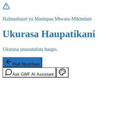
Halmashauri ya Manispaa Mtwara-Mikindani
Ukurasa Haupatikani
Ukurasa unaoutafuta haupo.
Rudi Nyumbani
Ask GWF AI Assistant