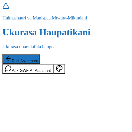
Halmashauri ya Manispaa Mtwara-Mikindani
Ukurasa Haupatikani
Ukurasa unaoutafuta haupo.
Rudi Nyumbani
Ask GWF AI Assistant