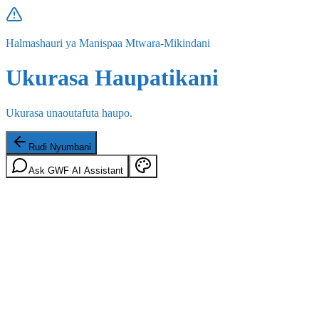
Halmashauri ya Manispaa Mtwara-Mikindani
Ukurasa Haupatikani
Ukurasa unaoutafuta haupo.
Rudi Nyumbani
Ask GWF AI Assistant