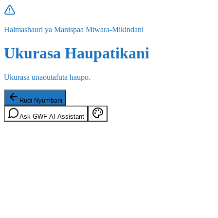
Halmashauri ya Manispaa Mtwara-Mikindani
Ukurasa Haupatikani
Ukurasa unaoutafuta haupo.
Rudi Nyumbani
Ask GWF AI Assistant