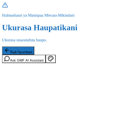
Halmashauri ya Manispaa Mtwara-Mikindani
Ukurasa Haupatikani
Ukurasa unaoutafuta haupo.
Rudi Nyumbani
Ask GWF AI Assistant