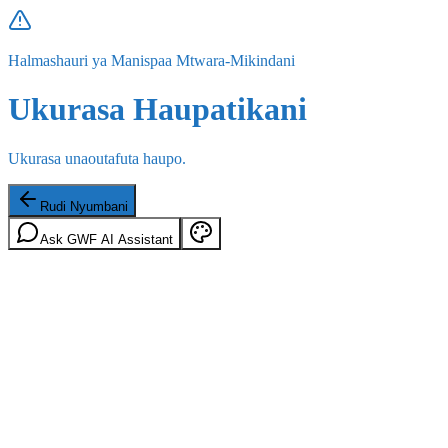
Halmashauri ya Manispaa Mtwara-Mikindani
Ukurasa Haupatikani
Ukurasa unaoutafuta haupo.
Rudi Nyumbani
Ask GWF AI Assistant