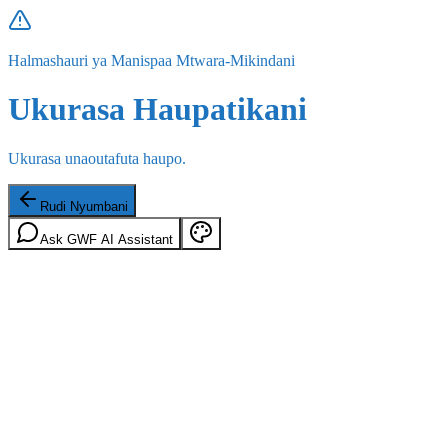
Halmashauri ya Manispaa Mtwara-Mikindani
Ukurasa Haupatikani
Ukurasa unaoutafuta haupo.
Rudi Nyumbani
Ask GWF AI Assistant