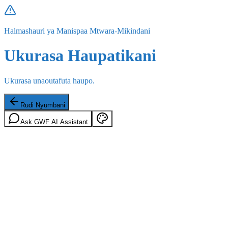
Halmashauri ya Manispaa Mtwara-Mikindani
Ukurasa Haupatikani
Ukurasa unaoutafuta haupo.
Rudi Nyumbani
Ask GWF AI Assistant