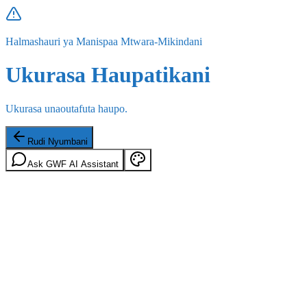
Halmashauri ya Manispaa Mtwara-Mikindani
Ukurasa Haupatikani
Ukurasa unaoutafuta haupo.
Rudi Nyumbani
Ask GWF AI Assistant