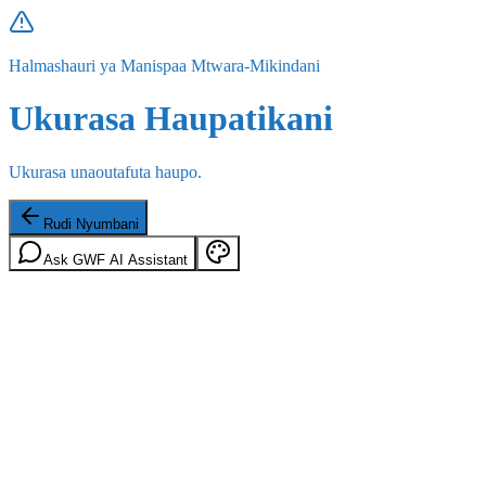
Halmashauri ya Manispaa Mtwara-Mikindani
Ukurasa Haupatikani
Ukurasa unaoutafuta haupo.
Rudi Nyumbani
Ask GWF AI Assistant