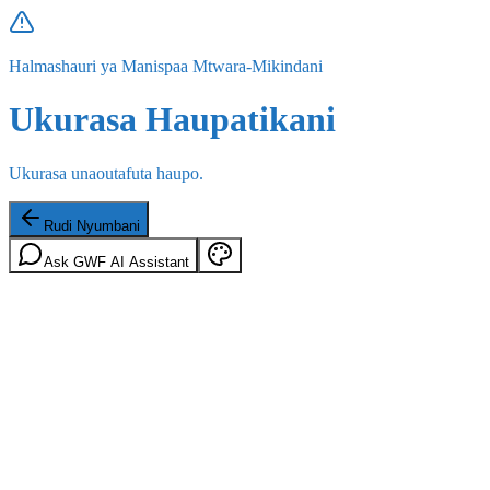
Halmashauri ya Manispaa Mtwara-Mikindani
Ukurasa Haupatikani
Ukurasa unaoutafuta haupo.
Rudi Nyumbani
Ask GWF AI Assistant