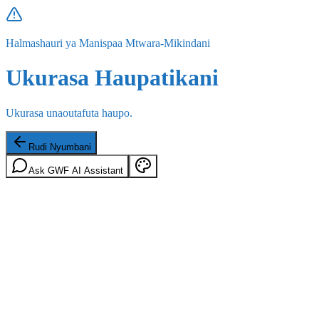
Halmashauri ya Manispaa Mtwara-Mikindani
Ukurasa Haupatikani
Ukurasa unaoutafuta haupo.
Rudi Nyumbani
Ask GWF AI Assistant