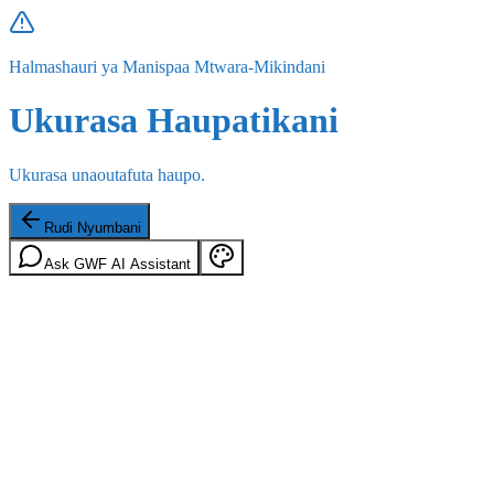
Halmashauri ya Manispaa Mtwara-Mikindani
Ukurasa Haupatikani
Ukurasa unaoutafuta haupo.
Rudi Nyumbani
Ask GWF AI Assistant