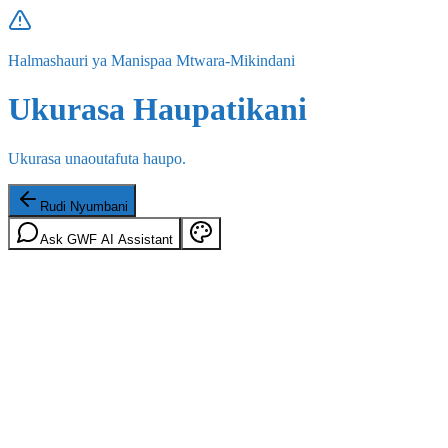
Halmashauri ya Manispaa Mtwara-Mikindani
Ukurasa Haupatikani
Ukurasa unaoutafuta haupo.
Rudi Nyumbani
Ask GWF AI Assistant